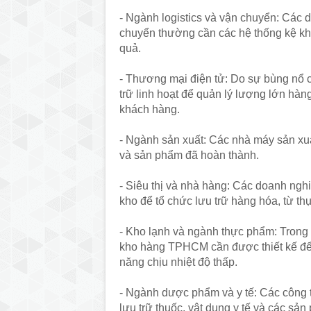
- Ngành logistics và vận chuyển: Các d
chuyển thường cần các hệ thống kệ kh
quả.
- Thương mại điện tử: Do sự bùng nổ c
trữ linh hoạt để quản lý lượng lớn h
khách hàng.
- Ngành sản xuất: Các nhà máy sản xuấ
và sản phẩm đã hoàn thành.
- Siêu thị và nhà hàng: Các doanh ngh
kho để tổ chức lưu trữ hàng hóa, từ t
- Kho lạnh và ngành thực phẩm: Trong
kho hàng TPHCM cần được thiết kế để 
năng chịu nhiệt độ thấp.
- Ngành dược phẩm và y tế: Các công 
lưu trữ thuốc, vật dụng y tế và các sả