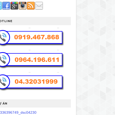
OTLINE
Ự ÁN