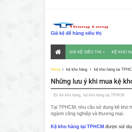
Giá kệ để hàng siêu thị
GIÁ KỆ SIÊU THỊ
KỆ KHO 
Home
kệ kho hàng
kệ kho hàng tại TPH
Những lưu ý khi mua kệ k
kệ kho hàng
,
kệ kho hàng tại TPHCM
Tại TPHCM, nhu cầu sử dụng kệ kho hà
ngành công nghiệp và thương mại.
Kệ kho hàng tại TPHCM
được sử dụn