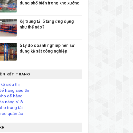
dụng phổ biến trong kho xưởng
Kệ trung tải 5 tầng ứng dụng
như thế nào?
5 Lý do doanh nghiệp nên sử
dụng kệ sắt công nghiệp
IÊN KẾT TRANG
kệ siêu thị
để hàng siêu thị
kho để hàng
đa năng V lỗ
kho trung tải
treo quần áo
XH