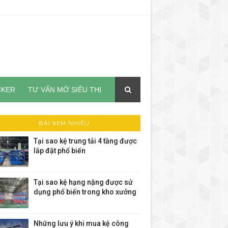
CKER
TƯ VẤN MỞ SIÊU THỊ
BÀI XEM NHIỀU
Tại sao kệ trung tải 4 tầng được
lắp đặt phổ biến
Tại sao kệ hạng nặng được sử
dụng phổ biến trong kho xưởng
Những lưu ý khi mua kệ công