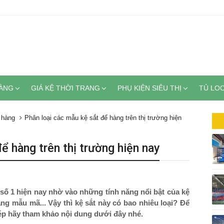
HÀNG
GIÁ KỆ THỜI TRANG
PHỤ KIỆN SIÊU THỊ
TỦ LO
ể hàng
Phân loại các mẫu kệ sắt để hàng trên thị trường hiện
ể hàng trên thị trường hiện nay
 số 1 hiện nay nhờ vào những tính năng nổi bật của kệ
dạng mẫu mã... Vậy thì kệ sắt này có bao nhiêu loại? Để
ép hãy tham khảo nội dung dưới đây nhé.