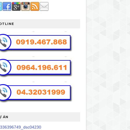
OTLINE
Ự ÁN