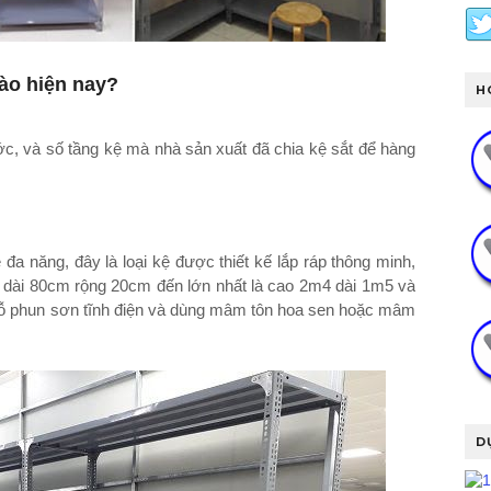
ào hiện nay?
H
ước, và số tầng kệ mà nhà sản xuất đã chia kệ sắt để hàng
đa năng, đây là loại kệ được thiết kế lắp ráp thông minh,
à dài 80cm rộng 20cm đến lớn nhất là cao 2m4 dài 1m5 và
lỗ phun sơn tĩnh điện và dùng mâm tôn hoa sen hoặc mâm
D