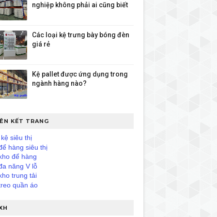
nghiệp không phải ai cũng biết
Các loại kệ trưng bày bóng đèn
giá rẻ
Kệ pallet được ứng dụng trong
ngành hàng nào?
IÊN KẾT TRANG
kệ siêu thị
để hàng siêu thị
kho để hàng
đa năng V lỗ
kho trung tải
treo quần áo
XH