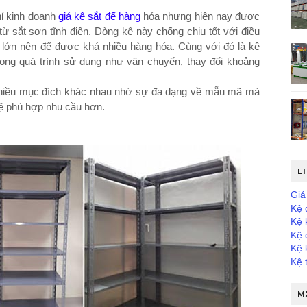
hỉ kinh doanh
giá kệ sắt để hàng
hóa nhưng hiện nay được
ừ sắt sơn tĩnh điện. Dòng kệ này chống chịu tốt với điều
 kệ lớn nên để được khá nhiều hàng hóa. Cùng với đó là kệ
 trong quá trình sử dụng như vận chuyển, thay đổi khoảng
nhiều mục đích khác nhau nhờ sự đa dạng về mẫu mã mà
ệ phù hợp nhu cầu hơn.
L
Giá 
Kệ 
Kệ 
Kệ 
Kệ 
Kệ 
M