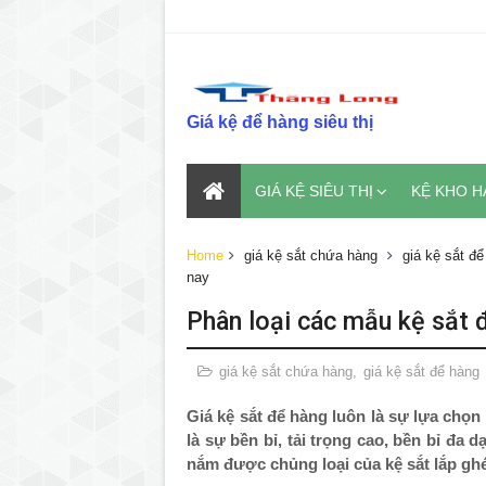
Giá kệ để hàng siêu thị
GIÁ KỆ SIÊU THỊ
KỆ KHO 
Home
giá kệ sắt chứa hàng
giá kệ sắt đ
nay
Phân loại các mẫu kệ sắt đ
giá kệ sắt chứa hàng
,
giá kệ sắt để hàng
Giá kệ sắt để hàng luôn là sự lựa chọn
là sự bền bỉ, tải trọng cao, bền bỉ đa 
nắm được chủng loại của kệ sắt lắp gh