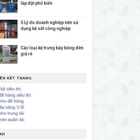
lắp đặt phổ biến
5 Lý do doanh nghiệp nên sử
dụng kệ sắt công nghiệp
Các loại kệ trưng bày bóng đèn
giá rẻ
IÊN KẾT TRANG
kệ siêu thị
để hàng siêu thị
kho để hàng
đa năng V lỗ
kho trung tải
treo quần áo
XH