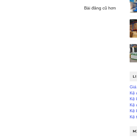
Bài đăng cũ hơn
L
Giá 
Kệ 
Kệ 
Kệ 
Kệ 
Kệ 
M