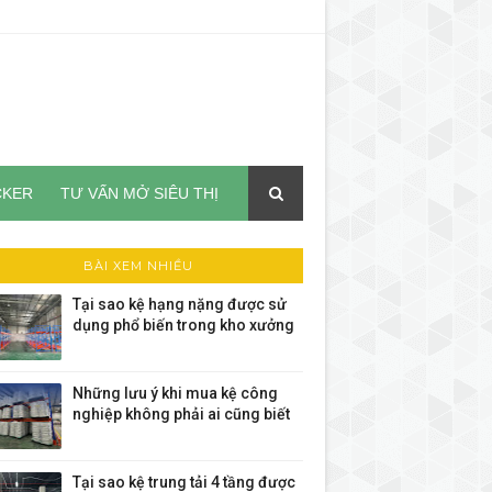
CKER
TƯ VẤN MỞ SIÊU THỊ
BÀI XEM NHIỀU
Tại sao kệ hạng nặng được sử
dụng phổ biến trong kho xưởng
Những lưu ý khi mua kệ công
nghiệp không phải ai cũng biết
Tại sao kệ trung tải 4 tầng được