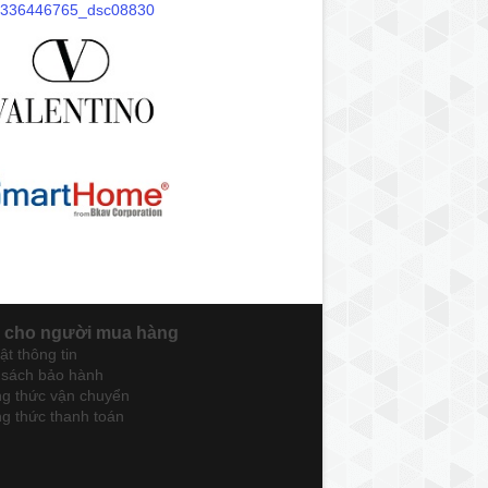
 cho người mua hàng
t thông tin
 sách bảo hành
g thức vận chuyển
g thức thanh toán