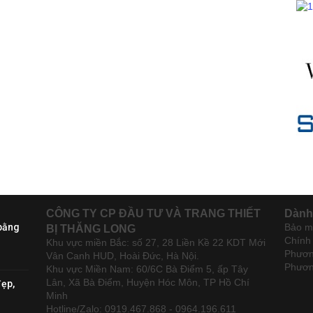
CÔNG TY CP ĐẦU TƯ VÀ TRANG THIẾT
Dành
bằng
Bảo mậ
BỊ THĂNG LONG
Chính
Khu vực miền Bắc: số 27, 28 Liền Kề 22 KDT Mới
Phươn
Vân Canh HUD, Hoài Đức, Hà Nội.
Phươn
Khu vực Miền Nam: 60/6C Bà Điểm 5, ấp Tây
Lân, Xã Bà Điểm, Huyện Hóc Môn, TP Hồ Chí
đẹp,
Minh
Hotline/Zalo: 0919.467.868 - 0964.196.611