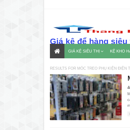
Giá kệ để hàng siêu 
GIÁ KỆ SIÊU THỊ
KỆ KHO 
RESULTS FOR
MÓC TREO PHỤ KIỆN ĐIỆN T
M
c
m