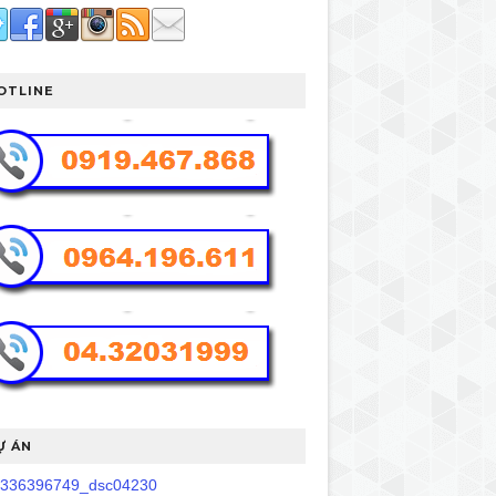
OTLINE
Ự ÁN