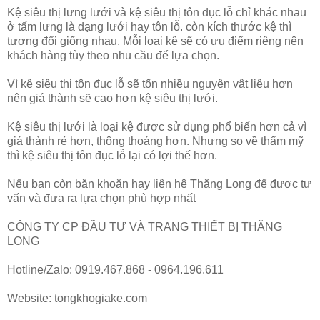
Kệ siêu thị lưng lưới và kệ siêu thị tôn đục lỗ chỉ khác nhau
ở tấm lưng là dạng lưới hay tôn lỗ. còn kích thước kệ thì
tương đổi giống nhau. Mỗi loại kệ sẽ có ưu điểm riêng nên
khách hàng tùy theo nhu cầu để lựa chọn.
Vì kệ siêu thị tôn đục lỗ sẽ tốn nhiều nguyên vật liệu hơn
nên giá thành sẽ cao hơn kệ siêu thị lưới.
Kệ siêu thị lưới là loại kệ được sử dụng phổ biến hơn cả vì
giá thành rẻ hơn, thông thoáng hơn. Nhưng so về thẩm mỹ
thì kệ siêu thị tôn đục lỗ lại có lợi thế hơn.
Nếu bạn còn băn khoăn hay liên hệ Thăng Long để được tư
vấn và đưa ra lựa chọn phù hợp nhất
CÔNG TY CP ĐẦU TƯ VÀ TRANG THIẾT BỊ THĂNG
LONG
Hotline/Zalo: 0919.467.868 - 0964.196.611
Website: tongkhogiake.com