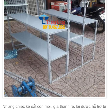
Những chiếc kệ sắt còn mới, giá thành rẻ, lại được hỗ trợ tư