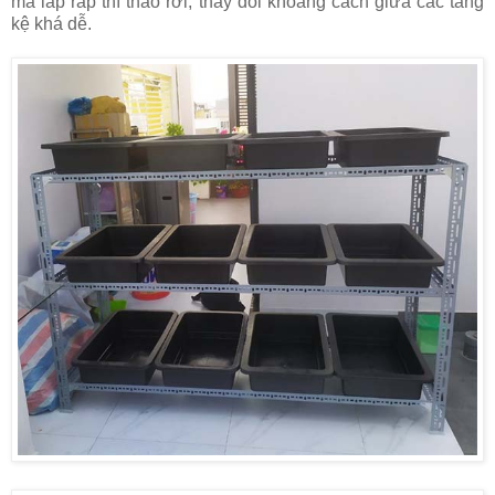
mà lắp ráp thì tháo rơi, thay đổi khoảng cách giữa các tầng
kệ khá dễ.